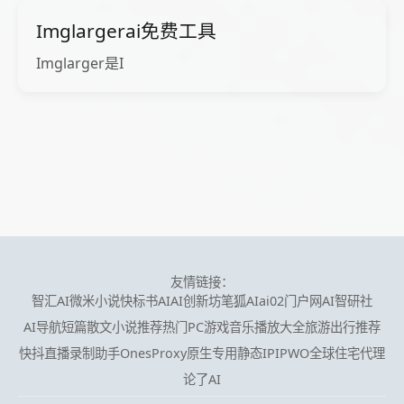
Imglargerai免费工具
Imglarger是I
友情链接：
智汇AI
微米小说
快标书AI
AI创新坊
笔狐AI
ai02门户网
AI智研社
AI导航
短篇散文小说推荐
热门PC游戏
音乐播放大全
旅游出行推荐
快抖直播录制助手
OnesProxy原生专用静态IP
IPWO全球住宅代理
论了AI