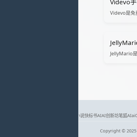
Videv
Videvo是
JellyM
JellyMario
友情链接：
智汇AI
微米小说
快标书AI
AI创新坊
笔狐AI
a
Copyright © 2