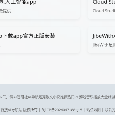
o手机人工智能app
Cloud 
免费提供
Cloud Studi
ario下载app官方正版安装
JibeW
是
JibeWith是Ji
i02门户网
AI智研社
AI导航
短篇散文小说推荐
热门PC游戏
音乐播放大全
旅游
025 智搜AI导航站 版权所有 |
闽ICP备2024047188号-5
|
站点地图
| 联系方式