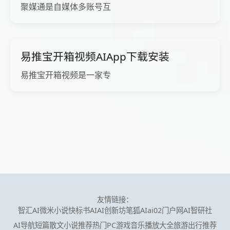
聚媒通是自媒体多账号互
易推宝开箱视频AIApp下载安装
易推宝开箱视频是一家专
友情链接：
智汇AI
微米小说
快标书AI
AI创新坊
笔狐AI
ai02门户网
AI智研社
AI导航
短篇散文小说推荐
热门PC游戏
音乐播放大全
旅游出行推荐