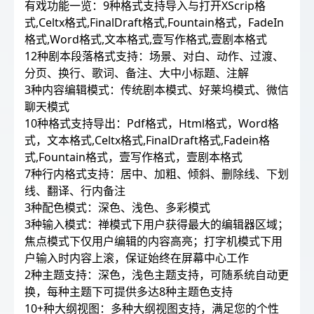
有戏功能一览：9种格式支持导入与打开XScrip格
式,Celtx格式,FinalDraft格式,Fountain格式，FadeIn
格式,Word格式,文本格式,壹写作格式,壹剧本格式
12种剧本段落格式支持：场景、对白、动作、过渡、
分页、换行、歌词、备注、大中小标题、注解
3种内容编辑模式：传统剧本模式、好莱坞模式、微信
聊天模式
10种格式支持导出：Pdf格式，Html格式，Word格
式，文本格式,Celtx格式,FinalDraft格式,Fadein格
式,Fountain格式，壹写作格式，壹剧本格式
7种行内格式支持：居中、加粗、倾斜、删除线、下划
线、翻译、行内备注
3种配色模式：深色、浅色、多彩模式
3种输入模式：禅模式下用户获得最大的编辑器区域；
焦点模式下仅用户编辑的内容高亮；打字机模式下用
户输入时内容上滚，保证始终在屏幕中心工作
2种主题支持：深色，浅色主题支持，可随系统自动更
换，每种主题下可提供多达8种主题色支持
10+种大纲视图：多种大纲视图支持，满足您的个性