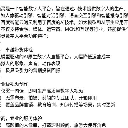
曦灵是一个智能数字人平台，旨在通过ai技术提供数字人的生产
力，如人像驱动引擎、智能对话引擎、语音交互引擎和智能推荐引
百度智能云曦灵利用了百度的AI技术，如大模型和AI原生应用
台不仅支持金融、媒体、运营商、MCN和互娱等行业，还能提供
曦灵数字人平台功能特征：
台
率，卓越带货体验
模型驱动的AI原生数字人直播平台，大幅降低运营成本
高拟人的形象、声音、动作表现
高：极具吸引力的营销投资回报
台
专业级视频创作
：仅需一句话，即可生产高质量数字人视频
准：无需布景、拍摄、剪辑的专业团队，开箱即用
版：覆盖品牌营销、教育培训、知识传播等场景，实时更新
台
智商，专业的服务体验
库：高颜值的人像库，打造理财顾问、旅游大使等角色