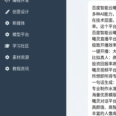
编程开发
百度智能云
创意设计
多种AI能
在技术层面，
新媒体
率。这个平
百度智能云
模型平台
曦灵直播平
极致开播效
学习社区
一键开播：大
素材资源
比拟真人：
投资回报率
教程资讯
曦灵视频平
所想即所得
一句话生成
专业制作水
海量优质模
曦灵对话平
高颜值、高
丰富的人像