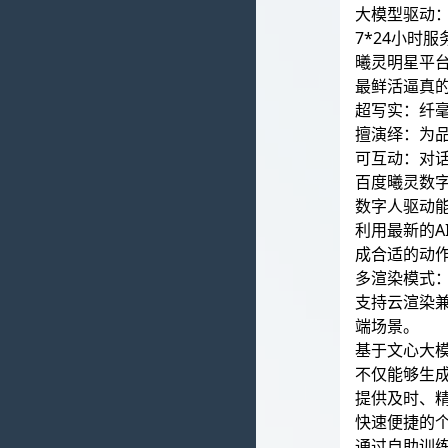
大模型驱动
7*24小时
曦灵明星平
最鲜活逼真
超写实：纤
擅演绎：为
可互动：对
百度曦灵数
数字人驱动
利用最新的
成合适的动
多渲染模式
支持云渲染兼容
端场景。
基于文心大
不仅能够生
提供及时、
快速便捷的
通过自助训练