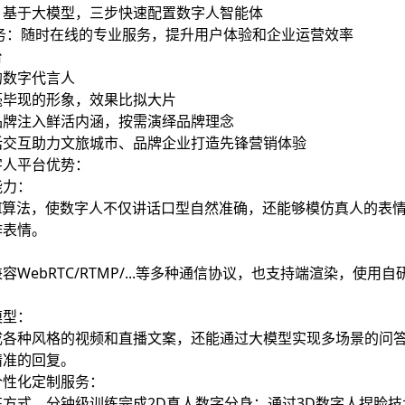
：基于大模型，三步快速配置数字人智能体
服务：随时在线的专业服务，提升用户体验和企业运营效率
台
的数字代言人
毫毕现的形象，效果比拟大片
品牌注入鲜活内涵，按需演绎品牌理念
话交互助力文旅城市、品牌企业打造先锋营销体验
字人平台优势：
能力：
AI算法，使数字人不仅讲话口型自然准确，还能够模仿真人的表
作表情。
：
WebRTC/RTMP/...等多种通信协议，也支持端渲染，使用自研端
模型：
成各种风格的视频和直播文案，还能通过大模型实现多场景的问
精准的回复。
个性化定制服务：
方式，分钟级训练完成2D真人数字分身；通过3D数字人捏脸技