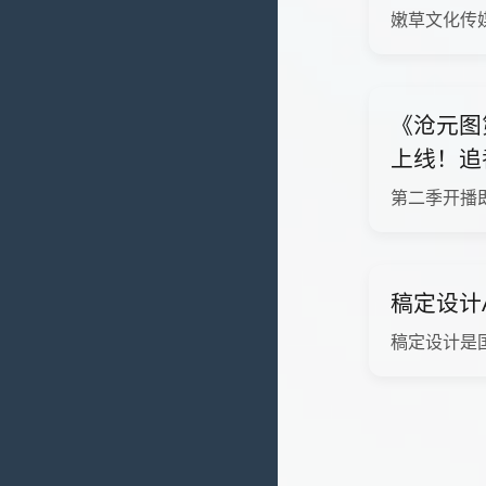
嫩草文化传
《沧元图
上线！追
第二季开播
稿定设计
稿定设计是