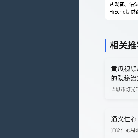
从发音、语
HiEcho
相关推
黄瓜视频
的隐秘治
当城市灯光
通义仁心
通义仁心是