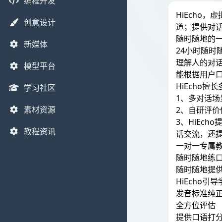
编程开发
HiEcho
创意设计
道；提供对
随时随地的
新媒体
24小时随
理解人的对
模型平台
能根据用户
HiEcho
学习社区
1、多对话
素材资源
2、自研评
3、HiEc
教程资讯
话交流，还
一对一专属
随时随地练
随时随地提
HiEcho
发音标准纯
全方位评估
提供口语打