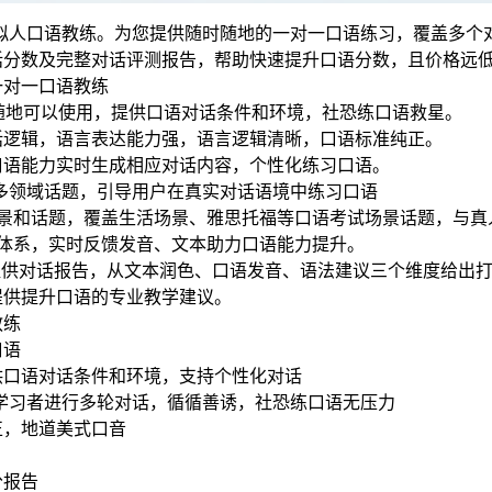
，虚拟人口语教练。为您提供随时随地的一对一口语练习，覆盖多
话分数及完整对话评测报告，帮助快速提升口语分数，且价格远
一对一口语教练
时随地可以使用，提供口语对话条件和环境，社恐练口语救星。
话逻辑，语言表达能力强，语言逻辑清晰，口语标准纯正。
口语能力实时生成相应对话内容，个性化练习口语。
擅长多领域话题，引导用户在真实对话语境中练习口语
场景和话题，覆盖生活场景、雅思托福等口语考试场景话题，与真
价体系，实时反馈发音、文本助力口语能力提升。
ho提供对话报告，从文本润色、口语发音、语法建议三个维度给
提供提升口语的专业教学建议。
教练
口语
供口语对话条件和环境，支持个性化对话
引导学习者进行多轮对话，循循善诱，社恐练口语无压力
正，地道美式口音
分报告