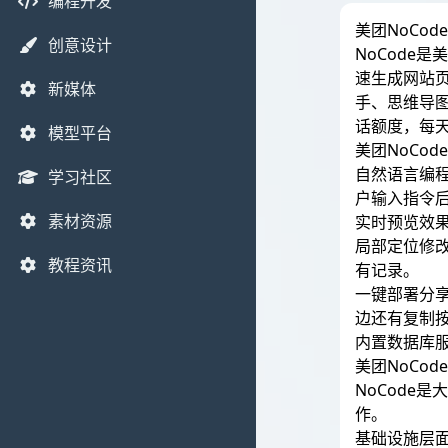
编程开发
美团NoCod
创意设计
NoCode
速生成网站页
新媒体
手、思维导图
话额度，每
模型平台
美团NoCod
自然语言编程
学习社区
户输入指令
素材资源
实时预览效
局部定位修改
教程资讯
有记录。
一键部署分
边还有复制
内置数据库
美团NoCod
NoCode是
作。
基础设施层面