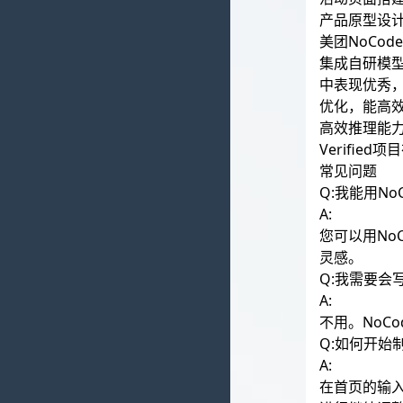
产品原型设
美团NoCod
集成自研模型
中表现优秀，和
优化，能高效
高效推理能力：
Verifi
常见问题
Q:我能用No
A:
您可以用No
灵感。
Q:我需要会
A:
不用。NoC
Q:如何开始
A:
在首页的输入