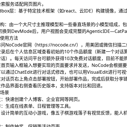
检索服务适配网页图片。
esandbox层：基于特定技术框架（如react、云IDE）构建镜
用架构：由一个大尺寸主推理模型和一些垂直场景的小模型组成，包括pl
等。切换到DevMode后，用户视图会变成完整的AgenticIDE—
e使用方法
NoCode官网（https://nocode.cn/），用美团或微信扫
录后在个人信息区域查看初始的10个作品额度（新建一个对话算
对话）。每天访问平台可额外获得10次免费对话额度，目前不能
首页输入框输入想要实现的页面要求并发送，NoCode会根据
以通过ChatEdit进行对话式修改，也可以用VisualEdit进
在对话页右上角点击部署按钮，开始部署作品，完成后获取分享
在作品界面右侧查看历史版本，支持版本对比和回退。
用场景
发：快速创建个人博客、企业官网等网页。
作：生成在线表单、日程管理等工具。
：设计简单的互动小游戏，像五子棋游戏落子有视觉反馈，能人
建：制作抽奖、促销等活动页面。