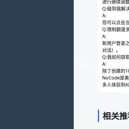
进行继续调
Q:碰到我解
A:
您可以点击当
Q:限制额度
A:
新用户登录之
对话）。
Q:我如何获
A:
除了创建的1
NoCode
多人体验到A
相关推