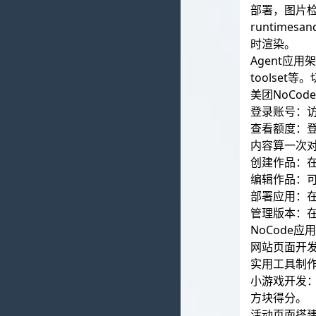
部署，图片
runtim
时渲染。
Agent应
toolset
美团NoCod
登录账号：访问
查看额度：登
内容算一次
创建作品：在
编辑作品：可
部署应用：
管理版本：
NoCode应
网站页面开
实用工具制
小游戏开发
方块得分。
活动页面搭