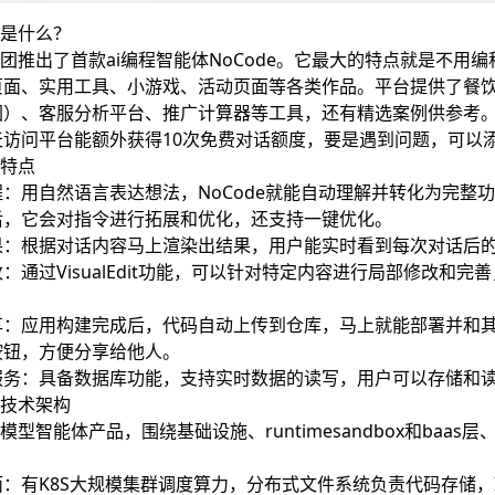
e是什么？
是美团推出了首款ai编程智能体NoCode。它最大的特点就是不
面、实用工具、小游戏、活动页面等各类作品。平台提供了餐饮管
）、客服分析平台、推广计算器等工具，还有精选案例供参考。新
天访问平台能额外获得10次免费对话额度，要是遇到问题，可以
e特点
：用自然语言表达想法，NoCode就能自动理解并转化为完整
后，它会对指令进行拓展和优化，还支持一键优化。
果：根据对话内容马上渲染出结果，用户能实时看到每次对话后
：通过VisualEdit功能，可以针对特定内容进行局部修改和
享：应用构建完成后，代码自动上传到仓库，马上就能部署并和
按钮，方便分享给他人。
服务：具备数据库功能，支持实时数据的读写，用户可以存储和
e技术架构
大模型智能体产品，围绕基础设施、runtimesandbox和baas
：有K8S大规模集群调度算力，分布式文件系统负责代码存储，I