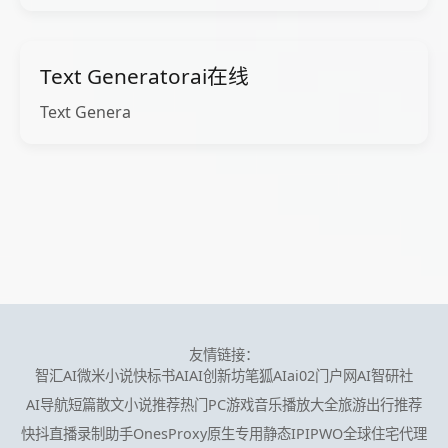
Text Generatorai在线
Text Genera
友情链接：
智汇AI
微米小说
快标书AI
AI创新坊
笔狐AI
ai02门户网
AI智研社
AI导航
短篇散文小说推荐
热门PC游戏
音乐播放大全
旅游出行推荐
快抖直播录制助手
OnesProxy原生专用静态IP
IPWO全球住宅代理