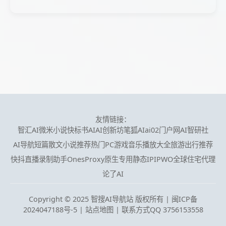
友情链接：
智汇AI
微米小说
快标书AI
AI创新坊
笔狐AI
ai02门户网
AI智研社
AI导航
短篇散文小说推荐
热门PC游戏
音乐播放大全
旅游出行推荐
快抖直播录制助手
OnesProxy原生专用静态IP
IPWO全球住宅代理
论了AI
Copyright © 2025 智搜AI导航站 版权所有 |
闽ICP备
2024047188号-5
|
站点地图
| 联系方式QQ 3756153558