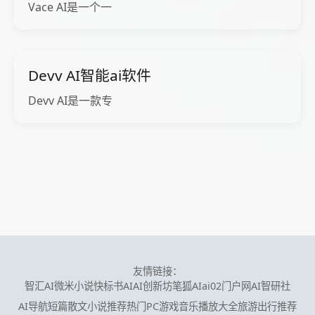
Vace AI是一个一
Devv AI智能ai软件
Devv AI是一款专
友情链接：
智汇AI
微米小说
快标书AI
AI创新坊
笔狐AI
ai02门户网
AI智研社
AI导航
短篇散文小说推荐
热门PC游戏
音乐播放大全
旅游出行推荐