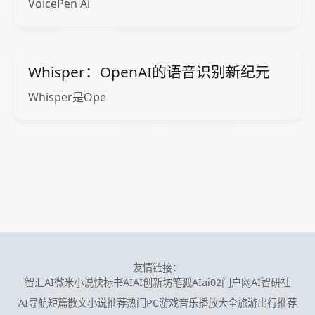
VoicePen Ai
Whisper：OpenAI的语音识别新纪元
Whisper是Ope
友情链接：
智汇AI
微米小说
快标书AI
AI创新坊
笔狐AI
ai02门户网
AI智研社
AI导航
短篇散文小说推荐
热门PC游戏
音乐播放大全
旅游出行推荐