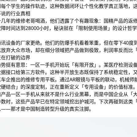
到每个学生的操作轨迹，这种数据闭环让个性化教学真正落地，
不说的行业真相
十几年的维修老哥喝酒，他们透露了个有趣现象：国精产品的返
障时间达到28000小时，秘诀就在「限制使用场景」的设计哲
讯设备的厂家更绝。他们的防爆手机看着笨重，但在零下40度
似放弃大众市场，却在细分领域把产品做到极致，利润率反而比「
正在打破的边界
趋势挺有意思：一区一手机开始玩「有限开放」。某医疗检测设
数据接口给第三方软件。这种半开放生态既保持了系统稳定性，
某车企推出的维修专用平板。通过AR眼镜与平板的联动，机械师
软硬结合」的深度定制，正在重新定义「专用设备」的价值标准
精产品一区一手机从来就不是什么行业黑幕，而是中国企业从「
参数时，这些产品早已在特定领域挖出护城河。下次再碰到这类
么——那才是中国制造转型升级的真实注脚。