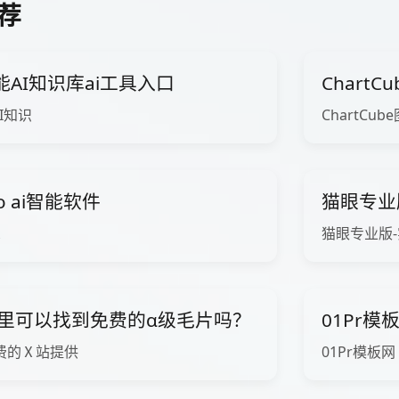
荐
智能AI知识库ai工具入口
Chart
AI知识
ChartCub
ro ai智能软件
猫眼专业
猫眼专业版
里可以找到免费的α级毛片吗？
01Pr模
费的Ⅹ站提供
01Pr模板网