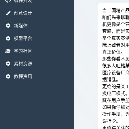
编程开发
当「国精产
创意设计
咱们先来聊
机更像是个
新媒体
套路，而是
举个真实案
模型平台
际上藏着对
学习社区
真正价值。
那些你看不
素材资源
很多人吐槽
医疗设备厂
教程资讯
据错乱。
更绝的是某
换电压模式
藏在用户手
如果你仔细
操作手册，
误指令。
更值得关注