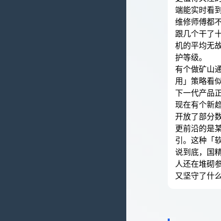
端能实时看
维修师傅都
跟几个干了
机的平均无故
护等级。
有个做矿山通
用」策略看
下一代产品
现在有个新
开放了部分
更前沿的是
引。这种「
说到底，国
人还在堆砌
又坚守了什