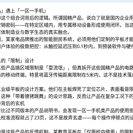
品」遇上「一区一手机」
聊这个组合词背后的逻辑。所谓国精产品，说白了就是国内企业
营销密码——在特定区域内，用专属移动设备形成使用闭环。当
实体制造业与数字生态的真实融合。
例，某家电品牌推出的智能厨房系统，必须用他们定制的平板才
用户体验的极致把控：从触控延迟压到0.1秒内，到预装软件与
见的「限制」设计
某些产品搞区域限制是「耍流氓」，但真拆开这些国精产品的电
商的移动终端，特意将蓝牙传输距离限制在5米内，这不是技术落
工业级平板的设计方案。他们在主板焊死了定位芯片，表面看是
。这种「带着镣铐跳舞」的设计思路，反而让产品在复杂工况下的
册背后的玄机
对比过不同版本的产品说明书，会发现一区一手机类产品的使用指
光校准流程就占了23页，这不是故弄玄虚——每个操作停顿点的
的是这些产品的反馈机制。某教育平板在「仅限校内使用」的限