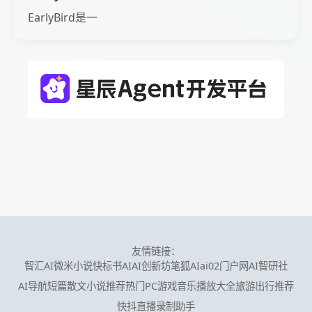
EarlyBird是一
友情链接：
智汇AI
微米小说
快标书AI
AI创新坊
笔狐AI
ai02门户网
AI智研社
AI导航
短篇散文小说推荐
热门PC游戏
音乐播放大全
旅游出行推荐
快抖直播录制助手