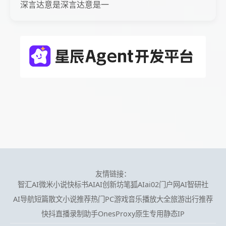
深言达意是深言达意是一
友情链接：
智汇AI
微米小说
快标书AI
AI创新坊
笔狐AI
ai02门户网
AI智研社
AI导航
短篇散文小说推荐
热门PC游戏
音乐播放大全
旅游出行推荐
快抖直播录制助手
OnesProxy原生专用静态IP