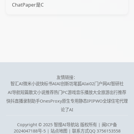
ChatPaper是C
友情链接：
智汇AI
微米小说
快标书AI
AI创新坊
笔狐AI
ai02门户网
AI智研社
AI导航
短篇散文小说推荐
热门PC游戏
音乐播放大全
旅游出行推荐
快抖直播录制助手
OnesProxy原生专用静态IP
IPWO全球住宅代理
论了AI
Copyright © 2025 智搜AI导航站 版权所有 |
闽ICP备
2024047188号-5
|
站点地图
| 联系方式QQ 3756153558