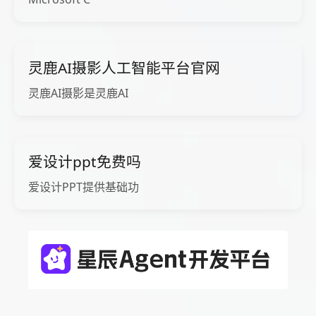
灵鹿AI摄影人工智能平台官网
灵鹿AI摄影是灵鹿AI
爱设计ppt免费吗
爱设计PPT提供基础功