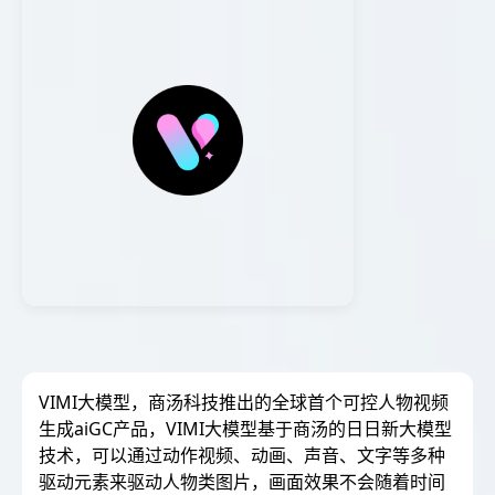
VIMI大模型，商汤科技推出的全球首个可控人物视频
生成aiGC产品，VIMI大模型基于商汤的日日新大模型
技术，可以通过动作视频、动画、声音、文字等多种
驱动元素来驱动人物类图片，画面效果不会随着时间