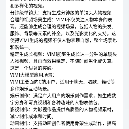
和多样化的视频。
分钟级单镜头：支持生成分钟级的单镜头人物视频
合理的视频场景生成：VIMI不仅关注人物本身的表
现，还能够生成合理的视频场景，包括人物的头发、
服饰、背景等元素的补全，以及光影变化的支持。这
使得VIMI生成的视频不仅人物表现自然，整个场景也
和谐统一。
稳定生成长视频：VIMI能够生成长达一分钟的单镜头
人物视频，且画面效果稳定，不随时间劣化或失真。
这是一个显著的突破。
VIMI大模型应用场景：
VIMI主要面向C端用户，适用于聊天、唱歌、舞动等
多种娱乐互动场景。
娱乐创作：满足广大用户的娱乐创作需求，如生成数
字分身和写真视频和各种趣味的人物表情包。
影视制作：为影视作品提供高质量的人物视频素材，
减少制作成本和时间。
动画制作：支持动画创作者使用骨架生成动作，提高