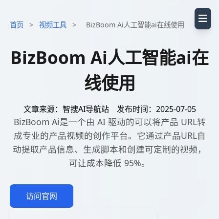
首页
>
视频工具
>
BizBoom Ai人工智能ai在线使用
BizBoom Ai人工智能ai在
线使用
文章来源：智搜AI导航站
发布时间：2025-07-05
BizBoom Ai是一个由 AI 驱动的可以将产品 URL转
成专业的产品视频的创作平台。它通过产品URL自
动提取产品信息、生成脚本和创建可定制的视频，
可让成本降低 95%。
访问官网