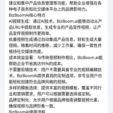
建议和集中产品信息管理等功能，帮助企业增强在各
种电子商务和社交媒体平台上的品牌影响力。
BizBoomAi核心特点
AI视频生成：通过AI技术，BizBoom.ai能够自动从产
品URL中提取信息，生成专业的产品宣传视频，让产
品宣传视频制作更简单。
批量视频生成通过自动集成产品信息，轻松生成大量
视频。随着时间的推移，减少工作量、确保一致性并
维持社交媒体热度。
成本效益显著：与传统视频制作相比，BizBoom.ai能
帮助企业节省高达95%的成本。
不需要剪辑技术：用户不需要具备专业的视频编辑技
术，BizBoomAi提供直观的定制选项，非专业用户也
能轻松创建符合品牌风格的视频。
多样的模板选择：提供丰富的视频模板，覆盖不同行
业和营销需求，用户可以根据需要选择或定制。
品牌定制化：允许用户根据品牌指南调整视频元素，
确保视频与品牌形象一致。
BizBoomAi使用流程