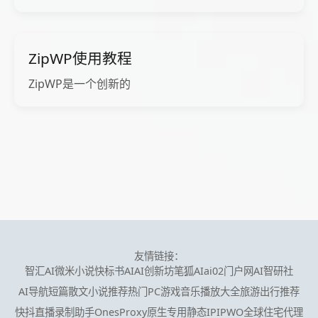
ZipWP使用教程
ZipWP是一个创新的
友情链接：
智汇AI
微米小说
快标书AI
AI创新坊
笔狐AI
ai02门户网
AI智研社
AI导航
短篇散文小说推荐
热门PC游戏
音乐播放大全
旅游出行推荐
快抖直播录制助手
OnesProxy原生专用静态IP
IPWO全球住宅代理