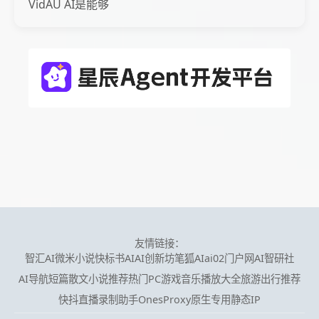
VidAU AI是能够
友情链接：
智汇AI
微米小说
快标书AI
AI创新坊
笔狐AI
ai02门户网
AI智研社
AI导航
短篇散文小说推荐
热门PC游戏
音乐播放大全
旅游出行推荐
快抖直播录制助手
OnesProxy原生专用静态IP